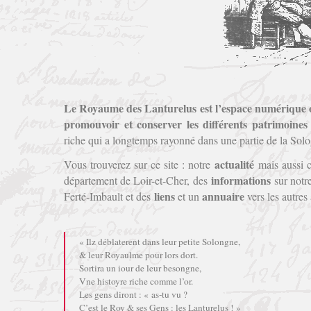
Le Royaume des Lanturelus est l’espace numérique off
promouvoir et conserver les différents patrimoine
riche qui a longtemps rayonné dans une partie de la Sol
actualité
Vous trouverez sur ce site : notre
mais aussi c
informations
département de Loir-et-Cher, des
sur notre
liens
annuaire
Ferté-Imbault et des
et un
vers les autres
« Ilz déblaterent dans leur petite Solongne,
& leur Royaulme pour lors dort.
Sortira un iour de leur besongne,
Vne histoyre riche comme l’or.
Les gens diront : « as-tu vu ?
C’est le Roy & ses Gens : les Lanturelus ! »