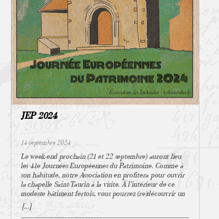
chambord-1642452.html *** Lavoisier, chimiste français
venir à l’église *** et établirent des passerelles sur des
délibérations du Conseil de fabrique la Ferté Imbault B
: https://fr.wikipedia.org/wiki/Antoine_Lavoisier ****
tréteaux et des échelles et plusieurs des plus hardis
63 15 Edeine Bernard La Sologne, Photo n° 128 tome I
Les communes n’existant pas en 1789, La Ferté
tombèrent à l’eau … » Idem en décembre 1844, puis en
Photo : Prieuré, façade postérieure, base Mérimée ©
dépendait alors de la paroisse de Selles St Denis. Tracé
février 1846 où « la crue devint telle que les 2 ponts
Inventaire général Maisons des chanoines : Les
du Canal de la Sauldre : Canal de la Sauldre Collection
furent emportés ». On attend les décrues pour pouvoir
Lanturelus
Itinéraires du patrimoine
circuler de nouveau ou on emprunte des passerelles
provisoires pour les piétons, les voitures passant à gué.
Constructions et destructions Le 22 juin 1846, la culée
du pont du Prieuré est écroulée, une travée de la
passerelle des Grands Moulins emportée. Il suffit d’une
nouvelle crue à l’hiver 1849 pour que les quelques
réparations entreprises soient à nouveau défaites. On ne
peut suivre les offices religieux ni se faire enterrer au
JEP 2024
cimetière du village … En 1850 , on constate : « Les ponts
tombent en lambeaux ». Faute de moyens financiers et
malgré les demandes à l’autorité municipale qui est alors
14 septembre 2024
à Selles-Saint-Denis, les ponts/passerelles restent délabrés
Le week-end prochain (21 et 22 septembre) auront lieu
et perturbent le quotidien des Fertois. En 1852 une
les 41e Journées Européennes du Patrimoine. Comme à
demande de restauration du Pont du Prieuré est émise et
son habitude, notre Association en profitera pour ouvrir
une lettre au ministère de l’Intérieur envoyée. La crue
la chapelle Saint-Taurin à la visite. À l’intérieur de ce
du 22 juin 1856 est si l’on peut dire la goutte qui fait
modeste bâtiment fertois, vous pourrez (re)découvrir un
déborder le vase. Une nouvelle demande de secours est
joli mobilier et un riche décor qui évoqueront près de
[...]
adressée à la préfecture, au conseil général et une grande
1000 ans de l’histoire de La Ferté-Imbault en particulier
souscription est lancée auprès des habitants du village