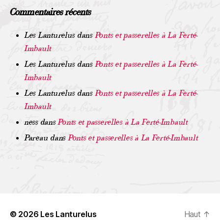
»3 Quelle consécration pour un modeste curé de
maire et parfois à sa solde, ils sont employés à diverses
Commentaires récents
campagne ! En 1928, l’abbé déplore toutefois que la
tâches en dehors de leurs charges ordinaires : crieur pour
Sologne d’alors : « ne ressemble plus à celle d’autrefois …
porter les nouvelles, secrétaire de mairie parfois ou
Je l’ai montré lors de la session extraordinaire de la
encore cantonnier. Rouage indispensable de
Les Lanturelus
dans
Ponts et passerelles à La Ferté-
société Botanique de France à Romorantin et les
l’organisation municipale, il écope parfois d’une image
Imbault
environs : cette ville ne doit plus être sa « capitale »
guère flatteuse dont l’affublent des concitoyens
comme on disait jadis. Le centre de la Sologne doit être
réfractaires et peu amènes… Au début du 19ème siècle
Les Lanturelus
dans
Ponts et passerelles à La Ferté-
reporté vers Loreux, Millançay, Marcilly-en-Gault et la
on le dote d’armes et son costume évolue (bicorne ou
Ferté Imbault… »5 Parti pris d’un homme de science qui
Imbault
képi) ; son domaine de compétences s’élargit de plus en
ne conçoit la capitale que sous l’œil averti du botaniste !
plus : pêche, douanes, ordre public (dresse des procès-
Les Lanturelus
dans
Ponts et passerelles à La Ferté-
La Ferté-Imbault n’est toujours pas capitale … Membre
verbaux). À l’instar du maire et de l’instituteur, le garde
de la Société Botanique de France, il est nommé Officier
Imbault
champêtre est indissociable de la vie rurale2 ; son
d’Académie en janvier 1935 « pour services rendus aux
autorité est reconnue et souvent redoutée. Le 20ème
ness
dans
Ponts et passerelles à La Ferté-Imbault
sciences ». Après une vie bien remplie, au service des
siècle marque un tournant décisif : si d’autres et
hommes et des plantes, l’abbé meurt le 6 décembre 1949
importantes fonctions lui sont dévolues, leur nombre
Pareau
dans
Ponts et passerelles à La Ferté-Imbault
à La Ferté Imbault où il est inhumé. Sources et notes 1 –
chute vertigineusement : de 34431 en 1845 à 679 en
Conservatoire botanique national du Bassin parisien, lu
septembre 20223 mais … « L’urbanisation des
sur
communes rurales voit l’augmentation des effectifs de
https://lagrenouillememoire.blogspot.com/2020/01/abb
police municipale au détriment des gardes champêtres.
e-lefrou-cure-de-cour-cheverny-et.html 2 – Notamment
Parallèlement, la mission de ces derniers s’orientent de
en s’inspirant de l’abbé Lefrou, éminent botaniste, curé
plus en plus vers la protection de l’environnement et des
de Cour-Cheverny, voir lien de la note précédente 3 –
espaces naturels sensibles, plus écologiques que
Instituteur à Vierzon (mais aussi en Tunisie en 1895) puis
sécuritaires » … À La Ferté-Imbault Voici la liste des
© 2026
Les Lanturelus
Haut
↑
Surveillant général à l’École Nationale Professionnelle de