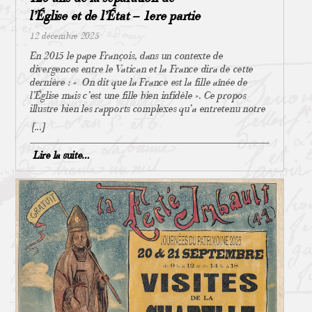
l’Église et de l’État – 1ere partie
12 décembre 2025
En 2015 le pape François, dans un contexte de
divergences entre le Vatican et la France dira de cette
dernière : « On dit que la France est la fille aînée de
l’Église mais c’est une fille bien infidèle ». Ce propos
illustre bien les rapports complexes qu’a entretenu notre
pays avec le monde catholique. Révolution & Concordat
[...]
Au 18ème siècle déjà les courants philosophiques puis la
Révolution marquaient les débuts de la laïcisation en
Lire la suite…
France, qui à son terme, aboutira à la loi du 9 décembre
1905. Le 12 juillet 1790 l’Assemblée nationale
constituante réorganisait le culte, catholique, avec un
décret qui divisa le clergé en deux blocs adverses, le
clergé jureur qui se soumettait à cette nouvelle
organisation, et le clergé réfractaire qui la refusait
absolument. Dans un souci d’apaisement (et pour servir
ses ambitions personnelles), Napoléon Bonaparte met en
place le Concordat1 en 1802 (traité signé en 1801). Celui-
ci remet à plat les relations entre la religion catholique et
l’État, tout en reconnaissant le pluralisme religieux
(cultes protestant et israélite). Suite à cet accord, la