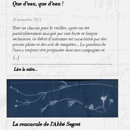
population. Il permet à l’État de déterminer les besoins
Que d’eau, que d’eau !
collégiale de St Taurin, dans l’Ile **** Vie publique
en équipements publics (dossier complet de La Ferté
https://www.vie-publique.fr/questions-reponses/292901-
Imbault 2020 *) selon la démographie. Outre toutes ces
la-securite-des-ponts-en-six-questions
informations, il est également précieux pour le
10 novembre 2023
généalogiste. Qui complète ainsi ses recherches
Tout un chacun peut le vérifier, après un été
familiales, historiques, toponymiques du village de ses
particulièrement marqué par une forte et longue
ancêtres … Enfin, sachez que le recensement est
sécheresse, ce début d’automne est caractérisé par des
obligatoire, vous ne pouvez donc vous y soustraire, le
grosses pluies et des avis de tempêtes… La question de
refus d’y participer et l’inexactitude des réponses sont
l’eau a toujours été prégnante dans nos campagnes et
passibles d’amende ! ** Recensement, histoire
c’est notamment pourquoi des fontaines étaient installées
générale :
[...]
pour subvenir en toutes saisons aux besoins des habitants.
https://fr.wikipedia.org/wiki/Histoire_du_recensement_
La fontaine Bazin À La Ferté-Imbault, on en compte au
de_la_population_en_France Recensement Selles Saint
Lire la suite…
moins une : la fontaine Bazin. Si l’origine de son nom ne
Denis 1798 : Recensement La Ferté Imbault 1861 :
nous est pas connue (même si on peut recenser le
2MILN R97 Archives départementales du Loir-et-Cher
patronyme Bazin au village), et que les cartes anciennes
Évolution de la population : Wikipédia
telles que Cassini, cadastrales ou autres* n’en
https://fr.wikipedia.org/wiki/La_Fert%C3%A9-Imbault
mentionnent pas l’existence, elle n’en est pas moins
*Insee dossier complet La Ferté Imbault :
familière à certains Fertois – depuis longtemps. Située
https://www.insee.fr/fr/statistiques/2011101?geo=COM-
sur une minuscule parcelle de terrain communal*, elle se
41084 **
fait très discrète. Seule la construction qui la surmonte
https://www.legifrance.gouv.fr/loda/id/JORFTEXT0000
peut la faire repérer. S’il y a donc peu d’informations à
00888573
ce sujet, sa présence et la composition de son eau n’en
La renoncule de l’Abbé Segret
sont pas moins attestées par les résultats de son analyse