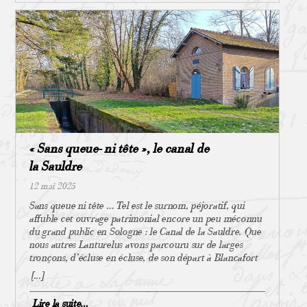
Bicetre_Arrete_Soutane.jpg Assemblée Nationale :
séculiers2 propriétaires de toute l’île3, plus étendue à
https://www.assemblee-nationale.fr/dyn/histoire-et-
l’époque qu’aujourd’hui. A la tête de cette communauté,
patrimoine/troisieme-republique/la-loi-de-separation-des-
le prieur, chef spirituel pour la congrégation et la
eglises-et-de-l-etat Séparation de l’Église et de l’État,
population du bourg. La liste ci-dessous n’est pas
caricature par Charles Léandre, journal « Le rire »
exhaustive, certaines appellations sont équivoques sur le
https://gallica.bnf.fr/conseils/content/loi-de-separation-
statut de plusieurs clercs : Tous habitent dans l’île (le
des-eglises-et-de-letat Port de la soutane interdit : image
prieuré s’y installant vers 1600), autour de l’église,
Journal « La Calotte »
chacun d’entre eux dans une maison particulière. À leurs
https://gallica.bnf.fr/accueil/fr/html/otez-moi-cette-
offices sont attachées des charges, les prébendes10, qui
soutane-les-arretes-de-1900
leur assurent des revenus. Lors des guerres de religion, la
collégiale est détruite en 156211, les chanoines tués ou
« Sans queue- ni tête », le canal de
enfuis. Après celles-ci les chanoines sont rétablis dans l’île
St Taurin : « … habitations fort modestes, composées de
la Sauldre
deux chambres avec cabinet en appentis, couvertes à
12 mai 2025
tuiles, construites en bois et en torchis, entourées d’un
jardin et la façade tournée vers l’église, point central de
Sans queue ni tête … Tel est le surnom, péjoratif, qui
cette petite chartreuse12 … » De toutes ces maisons, à
affuble cet ouvrage patrimonial encore un peu méconnu
part le Prieuré, il ne reste plus trace. Seul demeure le
du grand public en Sologne : le Canal de la Sauldre. Que
souvenir de leur emplacement16 décrit par l’Abbé
nous autres Lanturelus avons parcouru sur de larges
Bommer. Après consultation de différentes cartes du
tronçons, d’écluse en écluse, de son départ à Blancafort
cadastre, on peut raisonnablement les situer ainsi :
(Cher) à sa toute fin à Lamotte Beuvron (Loir-et-Cher) et
[...]
Malgré la reconstruction de la collégiale par le Maréchal
que Xavier Gasselin, vidéaste bien connu à La Ferté
d’Estampes et l’adjonction de la chapelle, le collège de
Imbault a remis à l’honneur, dans toute sa diversité, avec
Lire la suite…
chanoines, comme le village, perd peu à peu de son