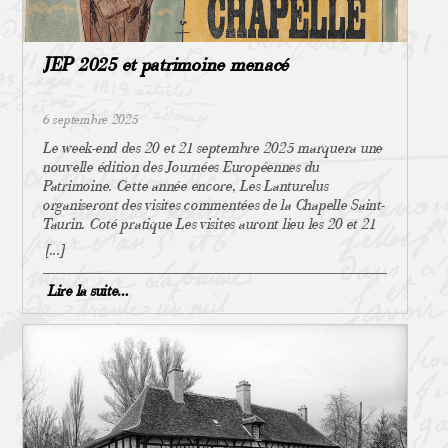
religion catholique n’est plus religion d’État. Elle
renonce aux biens enlevés au clergé sous la Révolution,
dont la gestion passe aux Établissements publics des
JEP 2025 et patrimoine menacé
cultes. Ses évêques sont nommés par l’autorité civile qui
rémunère aussi les ecclésiastiques. Les remises en cause
En 1901 les congrégations religieuses (Bénédictins.
6 septembre 2025
Carmélites, Cisterciens, Dominicains, Franciscains,
Jésuites) sont soumises au droit commun des associations,
Le week-end des 20 et 21 septembre 2025 marquera une
qui détermine les conditions de leur organisation :
nouvelle édition des Journées Européennes du
« Aucune congrégation religieuse ne peut se former sans
Patrimoine. Cette année encore, Les Lanturelus
une autorisation donnée par une loi qui déterminera les
organiseront des visites commentées de la Chapelle Saint-
conditions de son fonctionnement » Une politique
Taurin. Coté pratique Les visites auront lieu les 20 et 21
nettement anti-cléricale émerge bientôt et certaines
septembre de 9 à 12 heures et de 14 à 18 heures. Rendez-
[...]
communes prennent des arrêtés municipaux, contraires à
vous place du Maréchal d’Estampes à La Ferté-Imbault.
l’esprit de la loi, qui sont rapidement retoqués. Entre
L’entrée est bien évidemment gratuite. Une édition
Lire la suite…
1902 et 1905 les députés proposent de mettre fin au
particulière pour la Chapelle et pour la Ferté-Imbault
Concordat, de supprimer le budget consacré au culte et
Cette manifestation ne sera pas uniquement ancrée sur le
enfin de séparer totalement l’Église et l’État. À l’initiative
partage du patrimoine mais également sur sa
du député républicain Aristide Briant (qui fut également
conservation. Comme nous l’indiquons en titre, certains
ministre et Président du Conseil), la loi du 9 décembre
éléments de la Chapelle Notre-Dame du Rosaire de Saint-
1905 met fin au concordat et acte la séparation2. Les
Taurin sont aujourd’hui menacés. En effet, plusieurs
Établissements publics des cultes sont supprimés, les lieux
mobiliers classés dont l’ensemble de la Vierge (XVII et
de culte leur appartenant avant 1905 devenant la
XVIIIe siècles) et la statue de Saint-Taurin (XVIIe siècle,