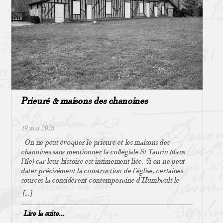
propriété d’« Associations cultuelles ». L’Église actant une
symbole de notre commune) sont attaqués par des
rupture jugée unilatérale selon elle interdit aux
insectes xylophages. Les visites des JEP 2025 permettront
catholiques de s’organiser dans ces associations cultuelles.
au public de s’aviser des dégâts, de connaître les risques
Ce faisant ses biens deviennent ainsi la propriété des
sur les supports de notre histoire et de discuter des
communes, mais uniquement affectés à « l’Église
solutions qui pourront être mises en place. À ce propos,
catholique, à titre gratuit, exclusif et perpétuel » (loi du 2
depuis que nous avons repéré les signes d’une possible
janvier 1907), et leur entretien « autorisé » par la
infestation de vrillettes et alerté les autorités
collectivité publique3 Et à la Ferté-Imbault alors ? Suite
compétentes, nous sommes en relation avec la mairie de
au prochain article ! 1 « La République ne reconnaît, ni
La Ferté-Imbault pour suivre l’affaire qui implique
ne salarie, ni ne subventionne aucun culte ». Partout en
désormais des acteurs du département. Nous vous
France métropolitaine, sauf en Alsace-Moselle toujours
espérons donc nombreuses et nombreux pour cette
Prieuré & maisons des chanoines
régies par le Concordat à l’heure actuelle. 2
édition un peu particulière des Journées Européennes du
https://eglise.catholique.fr/sengager-dans-la-
Patrimoine.
societe/laicite/le-concordat/509178-quest-ce-que-le-
19 mai 2025
concordat/ 3 La commune propriétaire ne peut disposer
de l’église de sa seule initiative. Alinéa 7 – La commune
On ne peut évoquer le prieuré et les maisons des
n’est pas tenue d’entretenir les édifices du culte.
chanoines sans mentionner la collégiale St Taurin (dans
Cependant, la sécurité étant de la responsabilité des
l’île) car leur histoire est intimement liée. Si on ne peut
communes, celle-ci doit faire exécuter les travaux
dater précisément la construction de l’église, certaines
nécessaires à la bonne conservation des édifices :
sources la considèrent contemporaine d’Humbault le
https://www.legifrance.gouv.fr/circulaire/id/33668
Tortu, supposé fondateur de La Ferté Imbault au Xème
[...]
Ministère de la Culture , Guide à l’usage des maires et des
siècle. Dès 10321 des documents font état de la présence
affectataires Arrêté municipal Kremin-Bicêtre :
d’un chapitre collégial dans l’île. L’église abrite une
Lire la suite…
https://fr.wikipedia.org/wiki/Fichier:Kremlin-
communauté (qu’on appelle collège) de 8 chanoines