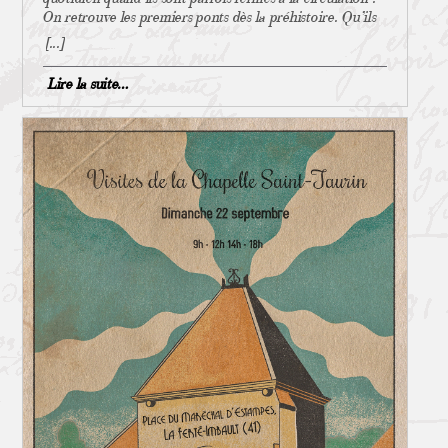
Bommer Jean-Léon, Histoire de la collégiale, châtellenie
qu’avait formé François 1er ». Extrait du cahier de
On retrouve les premiers ponts dès la préhistoire. Qu’ils
et baronnie de La Ferté Imbault, Editions association Les
doléances de la paroisse de Selles St Denis, AD41 Un
soient une chaussée de pierres jetées sur un cours d’eau
[...]
Lanturelus, 2013 ; p11 4 Espouy Jean & Gilberte
projet qui se concrétise (trop) tard Les vicissitudes géo-
ou suspendu entre deux montagnes, le pont est un
Schaeffer Jean, Chapelle Notre-Dame du rosaire de St
politiques auront de nouveau raison de cette requête et il
ouvrage d’art par excellence. Ces constructions
Taurin, commune et office de tourisme de La Ferté
Lire la suite…
faudra attendre encore la seconde moitié du XIXème
permettent éventuellement d’établir sur les personnes,
Imbault, 1997 ; p2 5 Bellevue Xavier (de), Généalogie de
siècle pour que les travaux du futur Canal de la Sauldre
bêtes et marchandises des « péages » qui deviennent une
la maison Fournier actuellement représentée par les
voient enfin le jour. Travaux qui ne seront jamais
source importante de revenus. En 1747 on créera même
Fournier de Bellevûe, Rennes, Francis Simon (imp),
terminés, le canal formant seulement un circuit fermé…
une école qui leur est dédiée : L’École royale des ponts
1909 ; p 37 6 Bellevue Xavier (de), Généalogie de la
La première guerre mondiale, les nouvelles techniques
et chaussées. À La Ferté Au Moyen Âge, passerelles ou
maison Fournier … op.cit ; p 42 7 Simon Pierre (imp),
agricoles précipitent prématurément sa fin, le canal n’est
ponts permettent aux habitants de se déplacer du bourg
Recueil des actes, titres et mémoires concernant les
plus officiellement navigable en 1926. Sans queue ni tête
aux écarts ou dans d’autres villages, tout en favorisant les
affaires du clergé de France, tome 09, Paris, 1721 ; p 40
peut-être … mais sur un parcours d’environ 47 km, il
échanges commerciaux. Dans l’Île Saint-Taurin, on en
8 Epitaphe de Pierre Colas 9 Godard Denys, Histoire de
reste une très jolie balade à faire, à la découverte des
compte deux : un sur la Sauldre, un autre sur le Brasseau
la commune de 1850 à 1900 , disponible sur le site de la
écluses et des maisons éclusières, dans une nature
(ou bras mort) près de l’actuel Prieuré. Ils appartiennent
commune St Laurent 10 Part de biens prélevée sur les
préservée. Seul regret : il est parfois un peu difficile
alors aux chanoines qui les entretiennent, les ferment et
revenus d’une église et attribuée à un clerc pour sa
d’accéder à certaines portions du canal, la signalétique
les ouvrent. Avec la construction des Grands Moulins,
subsistance et en compensation du ministère accompli.
faisant défaut ! * A visionner sur :
leur gestion passe aussi par seigneur du village, qui la
11 Bommer Jean-Léon, Histoire de la collégiale,
https://www.france.tv/jeux-et-divertissements/un-canal-et-
conservera jusqu’à la Révolution ** Les ponts au fil des
châtellenie et baronnie de La Ferté Imbault, op.cit ; p 8
plus-encore/ ** Projet de Léonard de Vinci à
ans… et de la Sauldre ! Les crues récurrentes de la
Editions association Les Lanturelus, 2013 12 Registre des
Romorantin : https://france3-
Sauldre rythment la construction des passerelles ou des
délibérations du Conseil de fabrique La Ferté Imbault 13
regions.francetvinfo.fr/centre-val-de-loire/loir-
ponts, en bois à l’époque. Pas de pierre, bien trop chère !
Bommer Jean-Léon, Histoire de la collégiale, châtellenie
cher/romorantin/romorantin-leonard-vinci-voulait-
Ainsi, le 24 décembre 1843 « La Sauldre se mit en crue,
et baronnie de La Ferté Imbault, op.cit ; p 12 Editions
construire-ville-nouvelle-quatre-fois-plus-grande-que-
les habitants voulant célébrer leurs fêtes de Noël pour
association Les Lanturelus, 2013 14 Registre des