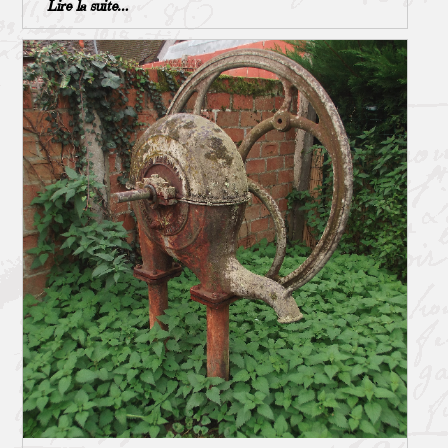
et ponts de bois ! Grâce aux nouvelles technologies et à
Lire la suite…
de la catholicité en France. Avant la Révolution le
l’industrialisation naissante La Ferté-Imbault se
recensement se fait par « feux », on ne dénombre ainsi
modernise et le 13 octobre 1886 le village se dote d’un
que les foyers (maisons) et on fait un calcul somme toute
nouveau pont, métallique cette fois. L’abbé Bommer
assez approximatif des habitants qui les composent. En
relate l’événement : « Construction métallique, premier
excluant certaines catégories sociales telles que la
du genre, qui fut posé dans le Loir et Cher. L’assemblage
noblesse ou l’état religieux qui ne sont pas soumis à
de toutes les pièces le composant fut fait et boulonné sur
l’impôt. Pas très précis comme résultat … Il faudra
les levées : puis, poussé d’ensemble, d’une seule pièce, sur
attendre 1666 pour l’organisation d’un premier
des galets au moyen de crics : 6 hommes ont suffi pour
recensement nominatif, dans une province bien éloignée
cette opération, qui n’a duré qu’une heure, et émerveillé
de la France métropolitaine : La Nouvelle France
les nombreux assistants venus des communes
(Canada, Acadie et Louisiane). Les recensements restent
environnantes pour être témoin de ce travail d’un
souvent locaux, aléatoires et irréguliers dans le temps. Le
nouveau genre. » Depuis la fin du 19ème siècle, les
décret de 1790 organise pour la première fois le
contraintes techniques et environnementales ont évolué,
dénombrement de la population entière. Le
nos ponts aussi ! Leur gestion, leur construction et leur
dénombrement tous les 5 ans est mis en place en 1801, la
réparation ne dépendent plus aujourd’hui que des seules
population recensée à jour fixe en 1846. A partir de 1851
ressources territoriales ****. Il reste toutefois un facteur
la notion de nationalité et diverses questions concernant
qui lui n’a pas changé : les crues de la Sauldre, qui n’en
l’âge, l’emploi, la situation personnelle et l’adresse font
fait toujours qu’à sa tête ! * Tarr Steps, Parc national
suite. Depuis 2004, l’organisation au niveau national
d’Exmoor, Somerset,Angleterre (la datation du
diffère selon l’importance des communes, de plus ou
monument est le sujet d’un débat, la fourchette actuelle
moins 10 000 habitants. De nombreuses catégories sont
s’étend du premier millénaire avant notre ère jusqu’au
désormais scrutées par les statistiques et donne des
XVe siècle) Conseil de fabrique, Journal de l’abbé
informations précises sur les caractéristiques de la
Bommer ** Abel Nonant de Pierrecourt *** Eglise