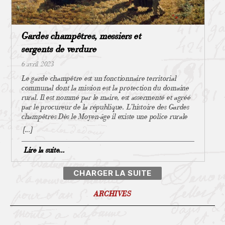
pharmaciens, instituteurs et curés de campagne, qui
herborisent à proximité de chez eux. C’est aussi l’époque
des voyages naturalistes. Les botanistes échangent entre
Gardes champêtres, messiers et
eux échantillons et observations »1 L’abbé Segret,
botaniste émérite Augustin, né à Vernou-en-Sologne le 27
sergents de verdure
août 1867, est ordonné prêtre le 23 mai 1891. Il est
d’abord vicaire de Cour-Cheverny. Il est desservant à St
6 avril 2023
Loup en 1893. En 1894 il est le curé de Maray puis
Le garde champêtre est un fonctionnaire territorial
devient celui de La Ferté en 1923 et ce jusqu’à son décès
communal dont la mission est la protection du domaine
en 1949. C’est durant sa première cure à Cour-Cheverny,
rural. Il est nommé par le maire, est assermenté et agréé
qu’il se familiarise avec le monde de la botanique.2 En
par le procureur de la république. L’histoire des Gardes
compagnie de personnes aguerries dans cette discipline,
champêtres Dès le Moyen-âge il existe une police rurale
il commence à herboriser et cataloguer les plantes de
dont le rôle est la surveillance des moissons1 sur des
[...]
Sologne puis, dès 1903, il est nommé membre de la
juridictions alors seigneuriales. Au 17ème siècle il est
Société Botanique de France. Pendant de nombreuses
également affecté au contrôle de la chasse, en luttant
Lire la suite…
années il parcourt la Sologne et ses talents de botaniste se
contre les braconniers et les glaneurs. La Révolution
confirment quand : « Permettez-moi d’attirer votre
abolissant la justice seigneuriale, les gardes sont engagés
attention sur un Ranunculus, sect, Batrachium que j’ai
dès 1791 par les communes nouvellement créées. Avec la
trouvé en 1924 en compagnie de M.A. Félix3 et dont
loi du 8 juillet 1795 obligation est faite aux municipalités
l’hybridité est incontestable. Il est du croisement de
de se doter d’un garde champêtre, celui-ci doit savoir lire
ARCHIVES
hololeucos et du tripartitus. Dans la petite marre ou nous
et écrire et être âgé d’au moins 25 ans (majorité d’alors).
l’avons récolté, on ne rencontre que ces deux dernières
L’arrêté de 1800 les recrute de préférence parmi les
espèces, à l’exclusion absolue de tout autre batrachium.
anciens militaires et vétérans. Soumis à l’autorité du