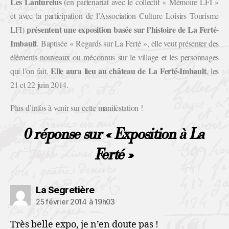
Les Lanturelus
(en partenariat avec le collectif « Mémoire LFI »
et avec la participation de l’Association Culture Loisirs Tourisme
présentent une exposition basée sur l’histoire de La Ferté-
LFI)
Imbault
. Baptisée « Regards sur La Ferté », elle veut présenter des
éléments nouveaux ou méconnus sur le village et les personnages
Elle aura lieu au château de La Ferté-Imbault
qui l’on fait.
, les
21 et 22 juin 2014.
Plus d’infos à venir sur cette manifestation !
0 réponse sur « Exposition à La
Ferté »
La Segretière
25 février 2014 à 19h03
Très belle expo, je n’en doute pas !